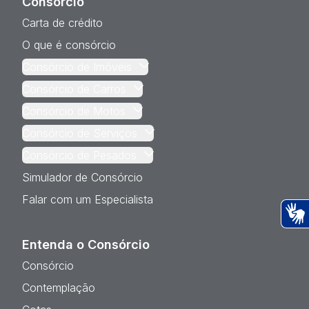
Consórcio
Carta de crédito
O que é consórcio
Consórcio de Imóveis
Consórcio de Carros
Consórcio de Motos
Consórcio de Serviços
Consórcio de Pesados
Simulador de Consórcio
Falar com um Especialista
Ac
Entenda o Consórcio
Consórcio
Contemplação