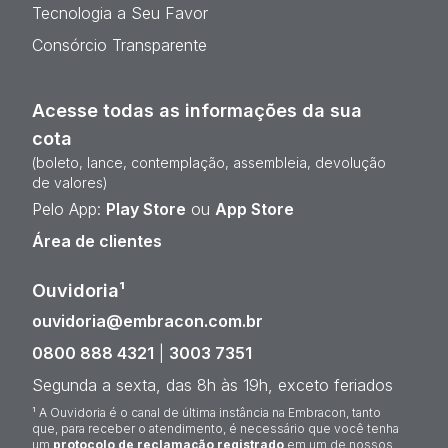
Tecnologia a Seu Favor
Consórcio Transparente
Acesse todas as informações da sua
cota
(boleto, lance, contemplação, assembleia, devolução
de valores)
Pelo App:
Play Store
ou
App Store
Área de clientes
Ouvidoria¹
ouvidoria@embracon.com.br
0800 888 4321
|
3003 7351
Segunda a sexta, das 8h às 19h, exceto feriados
¹ A Ouvidoria é o canal de última instância na Embracon, tanto
que, para receber o atendimento, é necessário que você tenha
um
protocolo de reclamação registrado
em um de nossos