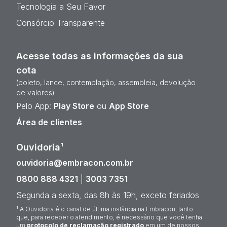
Tecnologia a Seu Favor
Consórcio Transparente
Acesse todas as informações da sua
cota
(boleto, lance, contemplação, assembleia, devolução
de valores)
Pelo App:
Play Store
ou
App Store
Área de clientes
Ouvidoria¹
ouvidoria@embracon.com.br
0800 888 4321
|
3003 7351
Segunda a sexta, das 8h às 19h, exceto feriados
¹ A Ouvidoria é o canal de última instância na Embracon, tanto
que, para receber o atendimento, é necessário que você tenha
um
protocolo de reclamação registrado
em um de nossos