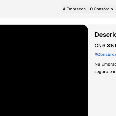
A Embracon
O Consórcio
Descri
Os 6 ❌N
#
Consórci
Na Embraco
seguro e i