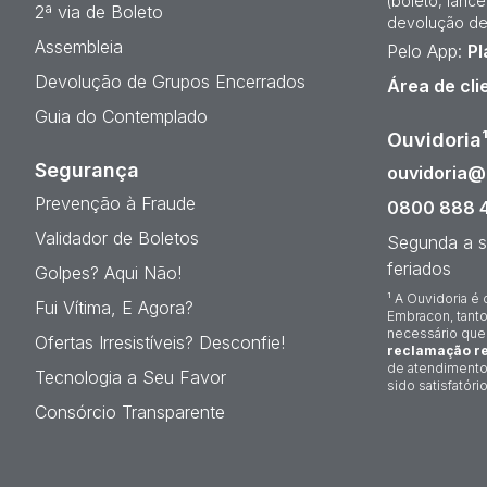
(boleto, lanc
2ª via de Boleto
devolução de
Assembleia
Pelo App:
Pl
Devolução de Grupos Encerrados
Área de cli
Guia do Contemplado
Ouvidoria
Segurança
ouvidoria
Prevenção à Fraude
0800 888 
Validador de Boletos
Segunda a s
feriados
Golpes? Aqui Não!
¹ A Ouvidoria é 
Fui Vítima, E Agora?
Embracon, tanto
necessário que
Ofertas Irresistíveis? Desconfie!
reclamação re
de atendimento
Tecnologia a Seu Favor
sido satisfatório
Consórcio Transparente