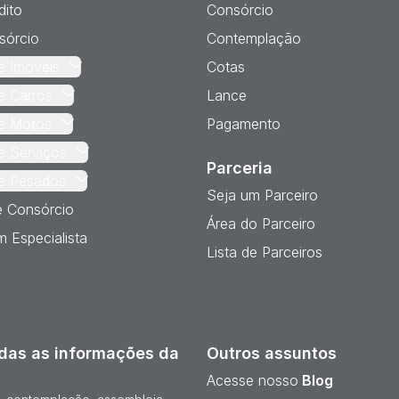
dito
Consórcio
sórcio
Contemplação
e Imóveis
Cotas
e Carros
Lance
e Motos
Pagamento
e Serviços
Parceria
e Pesados
Seja um Parceiro
e Consórcio
Área do Parceiro
 Especialista
Lista de Parceiros
das as informações da
Outros assuntos
Acesse nosso
Blog