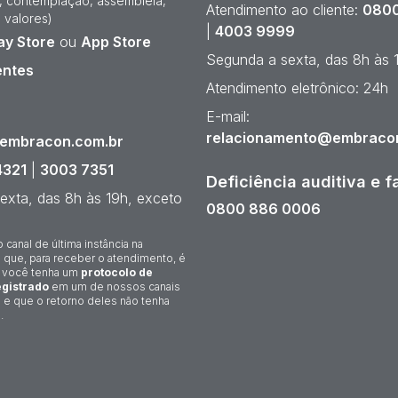
e, contemplação, assembleia,
Atendimento ao cliente:
0800
 valores)
|
4003 9999
ay Store
ou
App Store
Segunda a sexta, das 8h às 
entes
Atendimento eletrônico: 24h
¹
E-mail:
relacionamento@embraco
@embracon.com.br
4321
|
3003 7351
Deficiência auditiva e f
exta, das 8h às 19h, exceto
0800 886 0006
o canal de última instância na
 que, para receber o atendimento, é
 você tenha um
protocolo de
gistrado
em um de nossos canais
 e que o retorno deles não tenha
.