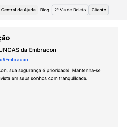
Central de Ajuda
Blog
2ª Via de Boleto
Cliente
ção
UNCAS da Embracon
o
#
Embracon
n, sua segurança é prioridade! ​ Mantenha-se
nvista em seus sonhos com tranquilidade.