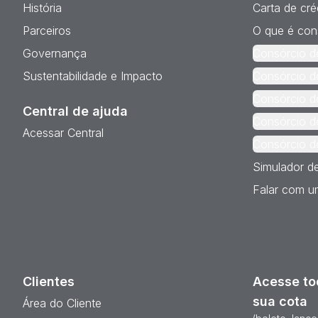
História
Carta de cré
Parceiros
O que é con
Governança
Consórcio d
Sustentabilidade e Impacto
Consórcio d
Consórcio d
Central de ajuda
Consórcio d
Acessar Central
Consórcio d
Simulador d
Falar com um
Clientes
Acesse to
sua cota
Área do Cliente