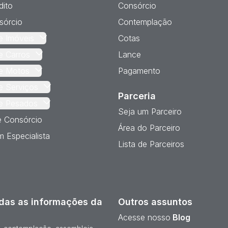
dito
Consórcio
sórcio
Contemplação
e Imóveis
Cotas
e Carros
Lance
e Motos
Pagamento
e Serviços
Parceria
e Pesados
Seja um Parceiro
e Consórcio
Área do Parceiro
 Especialista
Lista de Parceiros
das as informações da
Outros assuntos
Acesse nosso
Blog