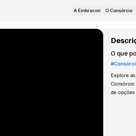
A Embracon
O Consórcio
Descri
O que p
#
Consórci
Explore as
Consórcio 
de opções 