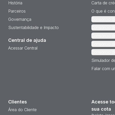
História
Carta de cré
Parceiros
O que é con
Governança
Consórcio d
Sustentabilidade e Impacto
Consórcio d
Consórcio d
Central de ajuda
Consórcio d
Acessar Central
Consórcio d
Simulador d
Falar com um
Clientes
Acesse to
sua cota
Área do Cliente