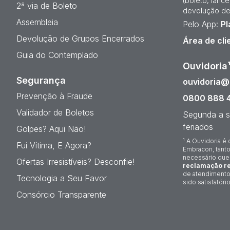
(boleto, lanc
2ª via de Boleto
devolução de
Assembleia
Pelo App:
Pl
Devolução de Grupos Encerrados
Área de cli
Guia do Contemplado
Ouvidoria
Segurança
ouvidoria
Prevenção à Fraude
0800 888 
Validador de Boletos
Segunda a s
feriados
Golpes? Aqui Não!
¹ A Ouvidoria é 
Fui Vítima, E Agora?
Embracon, tanto
necessário que
Ofertas Irresistíveis? Desconfie!
reclamação re
de atendimento
Tecnologia a Seu Favor
sido satisfatório
Consórcio Transparente