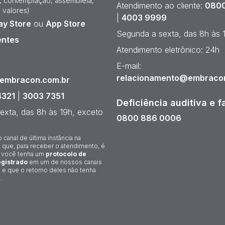
e, contemplação, assembleia,
Atendimento ao cliente:
0800
 valores)
|
4003 9999
ay Store
ou
App Store
Segunda a sexta, das 8h às 
entes
Atendimento eletrônico: 24h
¹
E-mail:
relacionamento@embraco
@embracon.com.br
4321
|
3003 7351
Deficiência auditiva e f
exta, das 8h às 19h, exceto
0800 886 0006
o canal de última instância na
 que, para receber o atendimento, é
 você tenha um
protocolo de
gistrado
em um de nossos canais
 e que o retorno deles não tenha
.