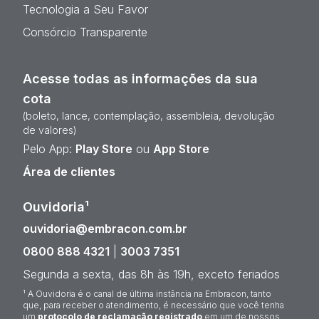
Tecnologia a Seu Favor
Consórcio Transparente
Acesse todas as informações da sua
cota
(boleto, lance, contemplação, assembleia, devolução
de valores)
Pelo App:
Play Store
ou
App Store
Área de clientes
Ouvidoria¹
ouvidoria@embracon.com.br
0800 888 4321
|
3003 7351
Segunda a sexta, das 8h às 19h, exceto feriados
¹ A Ouvidoria é o canal de última instância na Embracon, tanto
que, para receber o atendimento, é necessário que você tenha
um
protocolo de reclamação registrado
em um de nossos