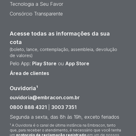
Tecnologia a Seu Favor
Consórcio Transparente
Acesse todas as informações da sua
cota
(boleto, lance, contemplação, assembleia, devolução
de valores)
Pelo App:
Play Store
ou
App Store
Área de clientes
Ouvidoria¹
ouvidoria@embracon.com.br
0800 888 4321
|
3003 7351
Segunda a sexta, das 8h às 19h, exceto feriados
¹ A Ouvidoria é o canal de última instância na Embracon, tanto
que, para receber o atendimento, é necessário que você tenha
um
protocolo de reclamação registrado
em um de nossos