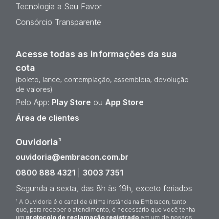
Tecnologia a Seu Favor
Consórcio Transparente
Acesse todas as informações da sua
cota
(boleto, lance, contemplação, assembleia, devolução
de valores)
Pelo App:
Play Store
ou
App Store
Área de clientes
Ouvidoria¹
ouvidoria@embracon.com.br
0800 888 4321
|
3003 7351
Segunda a sexta, das 8h às 19h, exceto feriados
¹ A Ouvidoria é o canal de última instância na Embracon, tanto
que, para receber o atendimento, é necessário que você tenha
um
protocolo de reclamação registrado
em um de nossos