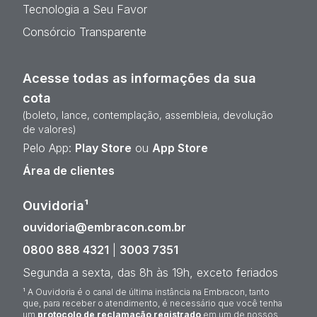
Tecnologia a Seu Favor
Consórcio Transparente
Acesse todas as informações da sua
cota
(boleto, lance, contemplação, assembleia, devolução
de valores)
Pelo App:
Play Store
ou
App Store
Área de clientes
Ouvidoria¹
ouvidoria@embracon.com.br
0800 888 4321
|
3003 7351
Segunda a sexta, das 8h às 19h, exceto feriados
¹ A Ouvidoria é o canal de última instância na Embracon, tanto
que, para receber o atendimento, é necessário que você tenha
um
protocolo de reclamação registrado
em um de nossos