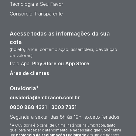
Tecnologia a Seu Favor
Consórcio Transparente
Acesse todas as informações da sua
cota
(boleto, lance, contemplação, assembleia, devolução
de valores)
Pelo App:
Play Store
ou
App Store
Área de clientes
Ouvidoria¹
ouvidoria@embracon.com.br
0800 888 4321
|
3003 7351
Segunda a sexta, das 8h às 19h, exceto feriados
¹ A Ouvidoria é o canal de última instância na Embracon, tanto
que, para receber o atendimento, é necessário que você tenha
um
protocolo de reclamação registrado
em um de nossos