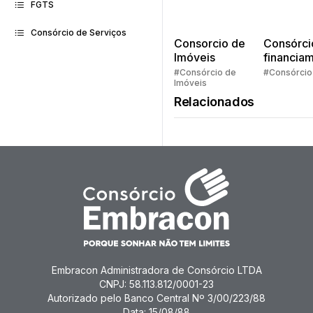
FGTS
Consórcio de Serviços
Consorcio de
Consórci
Imóveis
financia
Quem pe
#Consórcio de
#Consórcio
Imóveis
faz consó
Relacionados
Embracon Administradora de Consórcio LTDA
CNPJ: 58.113.812/0001-23
Autorizado pelo Banco Central Nº 3/00/223/88
Data: 15/08/88