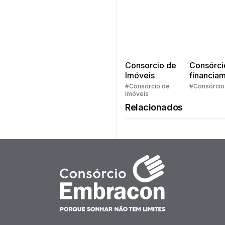
Consorcio de
Consórci
Imóveis
financia
Quem pe
#Consórcio de
#Consórcio
Imóveis
faz consó
Relacionados