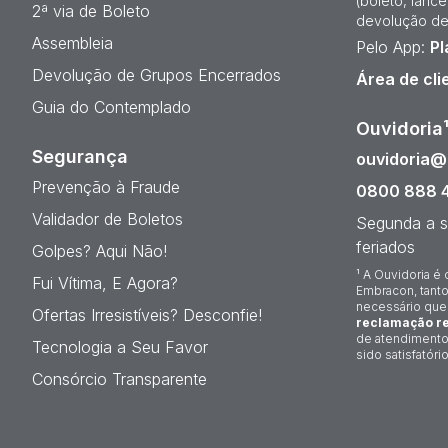
(boleto, lanc
2ª via de Boleto
devolução de
Assembleia
Pelo App:
Pl
Devolução de Grupos Encerrados
Área de cli
Guia do Contemplado
Ouvidoria
Segurança
ouvidoria
Prevenção à Fraude
0800 888 
Validador de Boletos
Segunda a s
feriados
Golpes? Aqui Não!
¹ A Ouvidoria é 
Fui Vítima, E Agora?
Embracon, tanto
necessário que
Ofertas Irresistíveis? Desconfie!
reclamação re
de atendimento
Tecnologia a Seu Favor
sido satisfatório
Consórcio Transparente