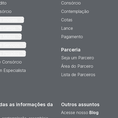
dito
Consórcio
sórcio
Contemplação
e Imóveis
Cotas
e Carros
Lance
e Motos
Pagamento
e Serviços
Parceria
e Pesados
Seja um Parceiro
e Consórcio
Área do Parceiro
 Especialista
Lista de Parceiros
das as informações da
Outros assuntos
Acesse nosso
Blog