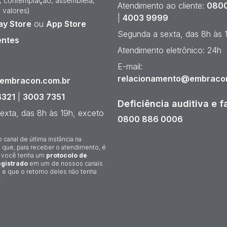
e, contemplação, assembleia,
Atendimento ao cliente:
0800
 valores)
|
4003 9999
ay Store
ou
App Store
Segunda a sexta, das 8h às 
entes
Atendimento eletrônico: 24h
¹
E-mail:
relacionamento@embraco
@embracon.com.br
4321
|
3003 7351
Deficiência auditiva e f
exta, das 8h às 19h, exceto
0800 886 0006
o canal de última instância na
 que, para receber o atendimento, é
 você tenha um
protocolo de
gistrado
em um de nossos canais
 e que o retorno deles não tenha
.