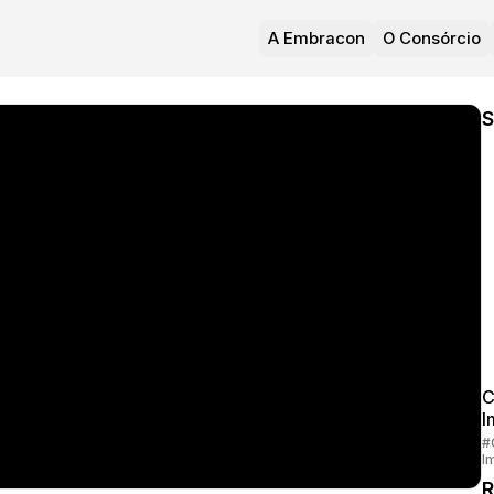
A Embracon
O Consórcio
S
C
I
#
I
R