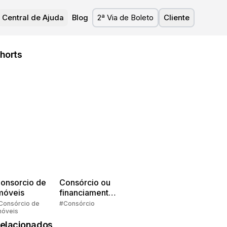
Central de Ajuda
Blog
2ª Via de Boleto
Cliente
horts
onsorcio de
Consórcio ou
móveis
financiamento?
Quem pensa
Consórcio de
#Consórcio
móveis
faz consórcio!
elacionados