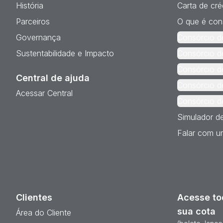
História
Carta de cré
Parceiros
O que é con
Governança
Consórcio d
Sustentabilidade e Impacto
Consórcio d
Consórcio d
Central de ajuda
Consórcio d
Acessar Central
Consórcio d
Simulador d
Falar com um
Clientes
Acesse to
sua cota
Área do Cliente