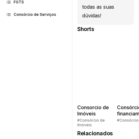
FGTS
todas as suas
Consórcio de Serviços
dúvidas!
Shorts
Consorcio de
Consórci
Imóveis
financia
Quem pe
#Consórcio de
#Consórcio
Imóveis
faz consó
Relacionados