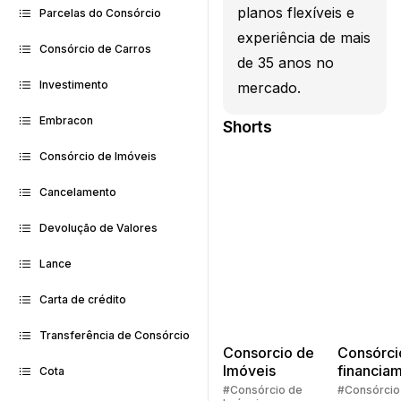
planos flexíveis e
Parcelas do Consórcio
experiência de mais
Consórcio de Carros
de 35 anos no
Investimento
mercado.
Embracon
Shorts
Consórcio de Imóveis
Cancelamento
Devolução de Valores
Lance
Carta de crédito
Transferência de Consórcio
Consorcio de
Consórci
Imóveis
financia
Cota
Quem pe
#Consórcio de
#Consórcio