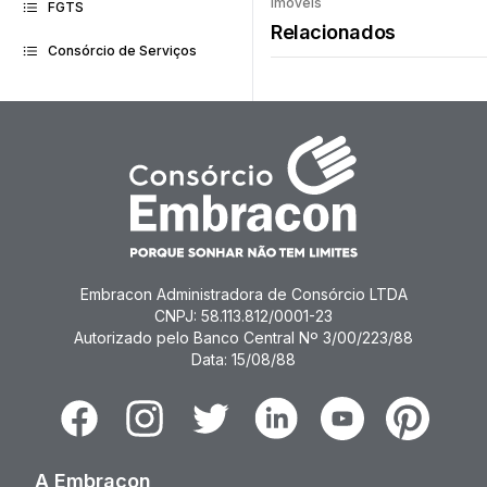
Imóveis
faz consó
FGTS
Relacionados
Consórcio de Serviços
Embracon Administradora de Consórcio LTDA
CNPJ: 58.113.812/0001-23
Autorizado pelo Banco Central Nº 3/00/223/88
Data: 15/08/88
Facebook
Instagram
Twitter
Linkedin
Youtube
Pinterest
A Embracon