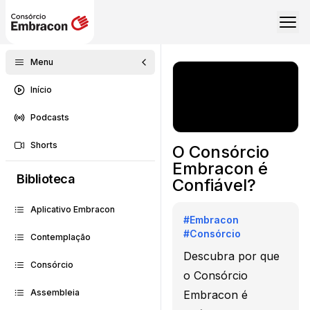
Menu
Início
Podcasts
Shorts
O Consórcio
Embracon é
Biblioteca
Confiável?
Aplicativo Embracon
#
Embracon
#
Consórcio
Contemplação
Descubra por que
Consórcio
o Consórcio
Assembleia
Embracon é