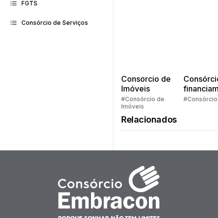
FGTS
Consórcio de Serviços
Consorcio de
Consórci
Imóveis
financia
Quem pe
#Consórcio de
#Consórcio
Imóveis
faz consó
Relacionados