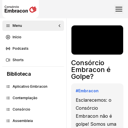
Menu
Início
Podcasts
Shorts
Consórcio
Embracon é
Biblioteca
Golpe?
Aplicativo Embracon
#
Embracon
Contemplação
Esclarecemos: o
Consórcio
Consórcio
Embracon não é
Assembleia
golpe! Somos uma