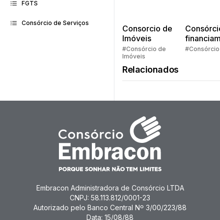
FGTS
Consórcio de Serviços
Consorcio de
Consórci
Imóveis
financia
Quem pe
#Consórcio de
#Consórcio
Imóveis
faz consó
Relacionados
Embracon Administradora de Consórcio LTDA
CNPJ: 58.113.812/0001-23
Autorizado pelo Banco Central Nº 3/00/223/88
Data: 15/08/88