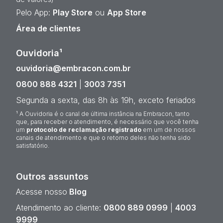
Pelo App:
Play Store
ou
App Store
Área de clientes
Ouvidoria¹
ouvidoria@embracon.com.br
0800 888 4321
|
3003 7351
Segunda a sexta, das 8h às 19h, exceto feriados
¹ A Ouvidoria é o canal de última instância na Embracon, tanto
que, para receber o atendimento, é necessário que você tenha
um
protocolo de reclamação registrado
em um de nossos
canais de atendimento e que o retorno deles não tenha sido
satisfatório.
Outros assuntos
Acesse nosso
Blog
Atendimento ao cliente:
0800 889 0999
|
4003
9999