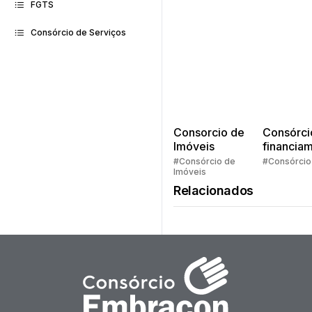
FGTS
Consórcio de Serviços
Consorcio de
Consórci
Imóveis
financia
Quem pe
#Consórcio de
#Consórcio
Imóveis
faz consó
Relacionados