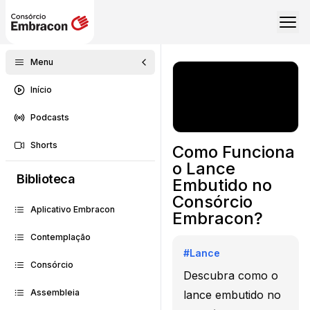
Menu
Início
Podcasts
Shorts
Como Funciona
o Lance
Biblioteca
Embutido no
Consórcio
Aplicativo Embracon
Embracon?
Contemplação
#
Lance
Consórcio
Descubra como o
Assembleia
lance embutido no