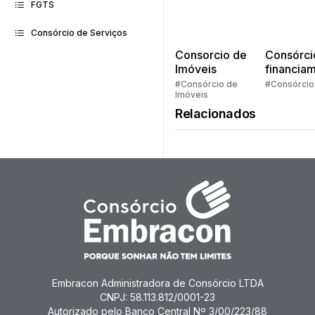
FGTS
Consórcio de Serviços
Consorcio de
Consórci
Imóveis
financia
Quem pe
#Consórcio de
#Consórcio
Imóveis
faz consó
Relacionados
Embracon Administradora de Consórcio LTDA
CNPJ: 58.113.812/0001-23
Autorizado pelo Banco Central Nº 3/00/223/88