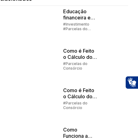
Educação
financeira em
família
#Investimento
#Parcelas do
Consórcio
#Embracon
Como é Feito
o Cálculo do
Reajuste no
#Parcelas do
Consórcio
Consórcio
Embracon |
Parte 2
Como é Feito
Ac
o Cálculo do
Reajuste no
#Parcelas do
Consórcio
Consórcio
Embracon?
Como
Funciona a