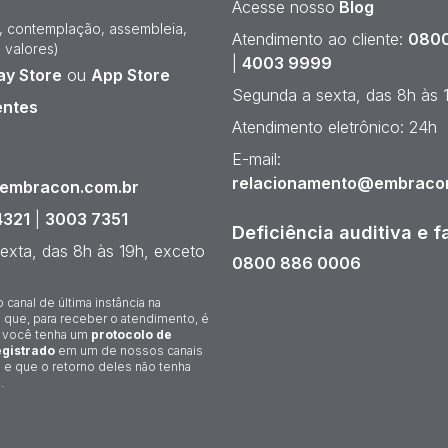
Acesse nosso
Blog
e, contemplação, assembleia,
Atendimento ao cliente:
0800
 valores)
|
4003 9999
ay Store
ou
App Store
Segunda a sexta, das 8h às 
entes
Atendimento eletrônico: 24h
¹
E-mail:
relacionamento@embraco
@embracon.com.br
4321
|
3003 7351
Deficiência auditiva e f
exta, das 8h às 19h, exceto
0800 886 0006
o canal de última instância na
 que, para receber o atendimento, é
 você tenha um
protocolo de
gistrado
em um de nossos canais
 e que o retorno deles não tenha
.