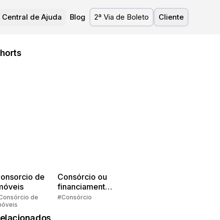
Central de Ajuda
Blog
2ª Via de Boleto
Cliente
horts
onsorcio de
Consórcio ou
móveis
financiamento?
Quem pensa
Consórcio de
#Consórcio
móveis
faz consórcio!
elacionados