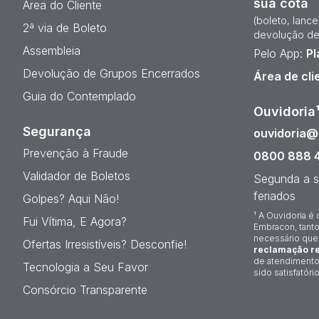
sua cota
Área do Cliente
(boleto, lanc
2ª via de Boleto
devolução de
Assembleia
Pelo App:
Pl
Devolução de Grupos Encerrados
Área de cli
Guia do Contemplado
Ouvidoria
Segurança
ouvidoria
Prevenção à Fraude
0800 888 
Validador de Boletos
Segunda a s
feriados
Golpes? Aqui Não!
¹ A Ouvidoria é 
Fui Vítima, E Agora?
Embracon, tanto
necessário que
Ofertas Irresistíveis? Desconfie!
reclamação re
de atendimento
Tecnologia a Seu Favor
sido satisfatório
Consórcio Transparente