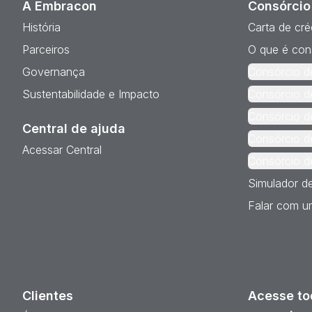
A Embracon
Consórcio
História
Carta de cré
Parceiros
O que é con
Governança
Consórcio d
Sustentabilidade e Impacto
Consórcio d
Consórcio d
Central de ajuda
Consórcio d
Acessar Central
Consórcio d
Simulador d
Falar com um
Clientes
Acesse to