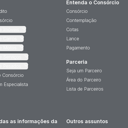
Entenda o Consórcio
dito
Consórcio
sórcio
Contemplação
e Imóveis
Cotas
e Carros
Lance
e Motos
Pagamento
e Serviços
Parceria
e Pesados
Seja um Parceiro
e Consórcio
Área do Parceiro
 Especialista
Lista de Parceiros
das as informações da
Outros assuntos