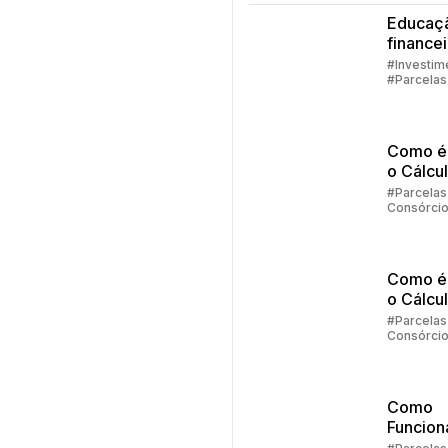
Educaç
finance
família
#Investim
#Parcelas
Consórci
#Embraco
Como é 
o Cálcu
Reajust
#Parcelas
Consórci
Consórc
Embraco
Parte 2
Como é 
o Cálcu
Reajust
#Parcelas
Consórci
Consórc
Embrac
Como
Funcion
Parcela