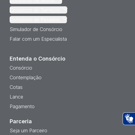
Consórcio de Motos
Consórcio de Serviços
Consórcio de Pesados
Simulador de Consórcio
Falar com um Especialista
Entenda o Consórcio
Consórcio
Contemplação
Cotas
Lance
Pagamento
Parceria
Ac
Seja um Parceiro