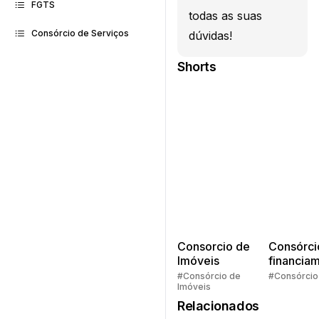
FGTS
todas as suas
Consórcio de Serviços
dúvidas!
Shorts
Consorcio de
Consórci
Imóveis
financia
Quem pe
#Consórcio de
#Consórcio
Imóveis
faz consó
Relacionados