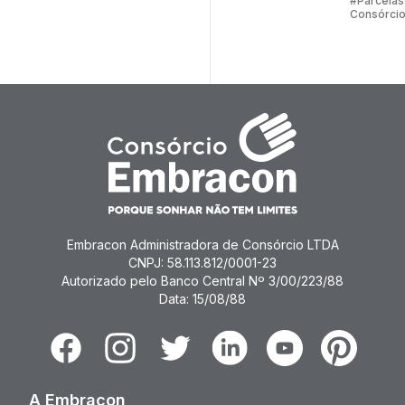
#Parcelas
Consórci
Consórc
Embracon Administradora de Consórcio LTDA
CNPJ: 58.113.812/0001-23
Autorizado pelo Banco Central Nº 3/00/223/88
Data: 15/08/88
Facebook
Instagram
Twitter
Linkedin
Youtube
Pinterest
A Embracon