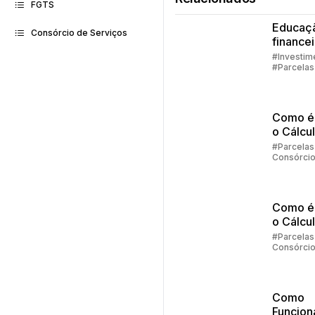
FGTS
Educaç
Consórcio de Serviços
finance
família
#Investim
#Parcelas
Consórci
#Embraco
Como é 
o Cálcu
Reajust
#Parcelas
Consórci
Consórc
Embraco
Parte 2
Como é 
o Cálcu
Reajust
#Parcelas
Consórci
Consórc
Embrac
Como
Funcion