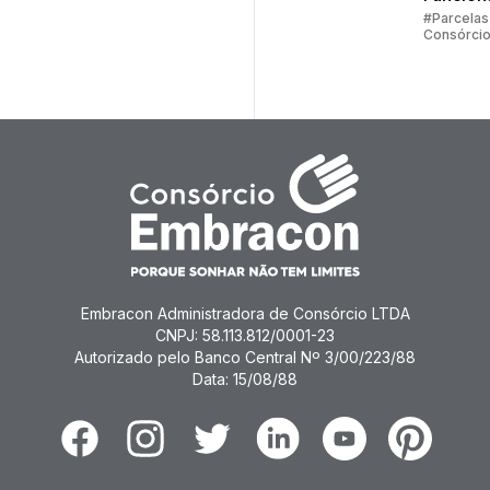
Parcela
#Parcelas
Consórci
Consórc
Embracon Administradora de Consórcio LTDA
CNPJ: 58.113.812/0001-23
Autorizado pelo Banco Central Nº 3/00/223/88
Data: 15/08/88
Facebook
Instagram
Twitter
Linkedin
Youtube
Pinterest