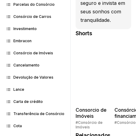
seguro e invista em
Parcelas do Consórcio
seus sonhos com
Consórcio de Carros
tranquilidade.
Investimento
Shorts
Embracon
Consórcio de Imóveis
Cancelamento
Devolução de Valores
Lance
Carta de crédito
Consorcio de
Consórci
Transferência de Consórcio
Imóveis
financia
Quem pe
#Consórcio de
#Consórcio
Cota
Imóveis
faz consó
Relacionados