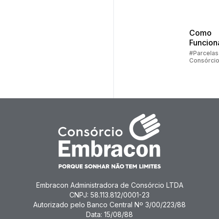
Embrac
Como
Funcion
Parcela
#Parcelas
Consórci
Consórc
Embracon Administradora de Consórcio LTDA
CNPJ: 58.113.812/0001-23
Autorizado pelo Banco Central Nº 3/00/223/88
Data: 15/08/88