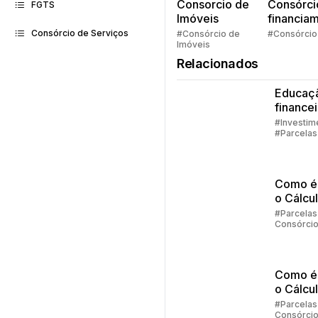
Consorcio de
Consórci
FGTS
Imóveis
financia
Quem pe
Consórcio de Serviços
#Consórcio de
#Consórcio
Imóveis
faz consó
Relacionados
Educaç
finance
família
#Investim
#Parcelas
Consórci
#Embraco
Como é 
o Cálcu
Reajust
#Parcelas
Consórci
Consórc
Embraco
Parte 2
Como é 
o Cálcu
Reajust
#Parcelas
Consórci
Consórc