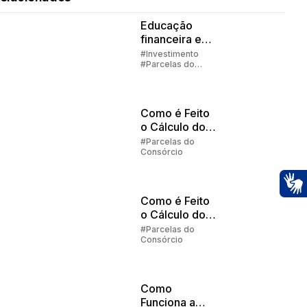
Educação
financeira em
família
#Investimento
#Parcelas do
Consórcio
#Embracon
Como é Feito
o Cálculo do
Reajuste no
#Parcelas do
Consórcio
Consórcio
Embracon |
Parte 2
Como é Feito
Ac
o Cálculo do
Reajuste no
#Parcelas do
Consórcio
Consórcio
Embracon?
Como
Funciona a