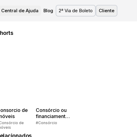
Central de Ajuda
Blog
2ª Via de Boleto
Cliente
horts
onsorcio de
Consórcio ou
móveis
financiamento?
Quem pensa
Consórcio de
#Consórcio
móveis
faz consórcio!
elacionados