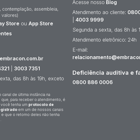
Acesse nosso
Blog
e, contemplação, assembleia,
Atendimento ao cliente:
0800
 valores)
|
4003 9999
ay Store
ou
App Store
Segunda a sexta, das 8h às 
entes
Atendimento eletrônico: 24h
¹
E-mail:
relacionamento@embraco
@embracon.com.br
4321
|
3003 7351
Deficiência auditiva e f
exta, das 8h às 19h, exceto
0800 886 0006
o canal de última instância na
 que, para receber o atendimento, é
 você tenha um
protocolo de
gistrado
em um de nossos canais
 e que o retorno deles não tenha
.