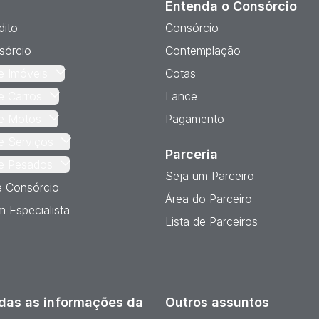
Entenda o Consórcio
dito
Consórcio
sórcio
Contemplação
e Imóveis
Cotas
e Carros
Lance
e Motos
Pagamento
e Serviços
Parceria
e Pesados
Seja um Parceiro
e Consórcio
Área do Parceiro
 Especialista
Lista de Parceiros
das as informações da
Outros assuntos