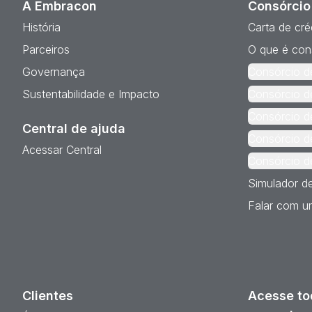
A Embracon
Consórcio
História
Carta de cré
Parceiros
O que é con
Governança
Consórcio d
Sustentabilidade e Impacto
Consórcio d
Consórcio d
Central de ajuda
Consórcio d
Acessar Central
Consórcio d
Simulador d
Falar com um
Clientes
Acesse to