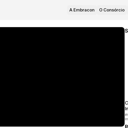
A Embracon
O Consórcio
S
C
I
#
I
R