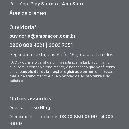
Pelo App:
Play Store
ou
App Store
Área de clientes
Ouvidoria¹
ouvidoria@embracon.com.br
0800 888 4321
|
3003 7351
Segunda a sexta, das 8h às 19h, exceto feriados
¹ A Ouvidoria é o canal de última instância na Embracon, tanto
que, para receber o atendimento, é necessário que você tenha
um
protocolo de reclamação registrado
em um de nossos
canais de atendimento e que o retorno deles não tenha sido
satisfatório.
Outros assuntos
Acesse nosso
Blog
Atendimento ao cliente:
0800 889 0999
|
4003
9999