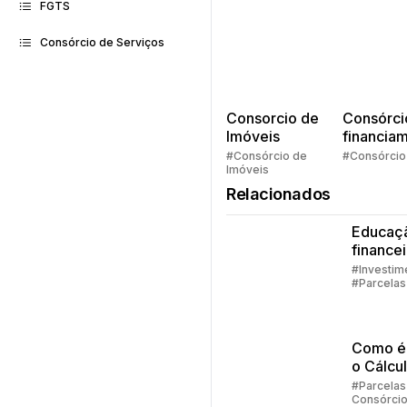
FGTS
Consórcio de Serviços
Consorcio de
Consórci
Imóveis
financia
Quem pe
#Consórcio de
#Consórcio
Imóveis
faz consó
Relacionados
Educaç
finance
família
#Investim
#Parcelas
Consórci
#Embraco
Como é 
o Cálcu
Reajust
#Parcelas
Consórci
Consórc