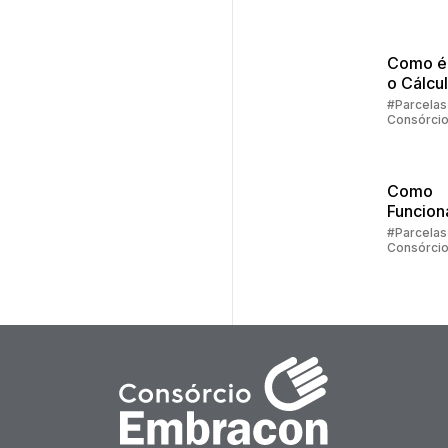
Embraco
Parte 2
Como é 
o Cálcu
Reajust
#Parcelas
Consórci
Consórc
Embrac
Como
Funcion
Parcela
#Parcelas
Consórci
Consórc