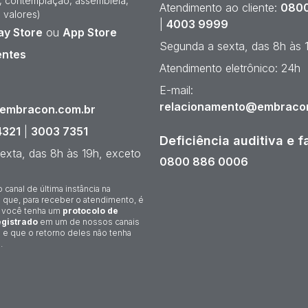
e, contemplação, assembleia,
Atendimento ao cliente:
0800
 valores)
|
4003 9999
ay Store
ou
App Store
Segunda a sexta, das 8h às 
entes
Atendimento eletrônico: 24h
¹
E-mail:
relacionamento@embraco
@embracon.com.br
4321
|
3003 7351
Deficiência auditiva e f
exta, das 8h às 19h, exceto
0800 886 0006
o canal de última instância na
 que, para receber o atendimento, é
 você tenha um
protocolo de
gistrado
em um de nossos canais
 e que o retorno deles não tenha
.