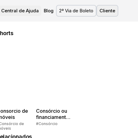
Central de Ajuda
Blog
2ª Via de Boleto
Cliente
horts
onsorcio de
Consórcio ou
móveis
financiamento?
Quem pensa
Consórcio de
#Consórcio
móveis
faz consórcio!
elacionados