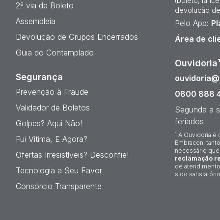
(boleto, lanc
2ª via de Boleto
devolução de
Assembleia
Pelo App:
Pl
Devolução de Grupos Encerrados
Área de cli
Guia do Contemplado
Ouvidoria
Segurança
ouvidoria
Prevenção à Fraude
0800 888 
Validador de Boletos
Segunda a s
feriados
Golpes? Aqui Não!
¹ A Ouvidoria é 
Fui Vítima, E Agora?
Embracon, tanto
necessário que
Ofertas Irresistíveis? Desconfie!
reclamação re
de atendimento
Tecnologia a Seu Favor
sido satisfatório
Consórcio Transparente