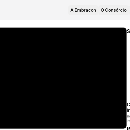
A Embracon
O Consórcio
S
C
I
#
I
R