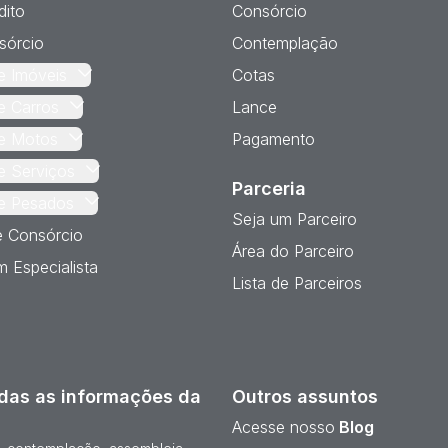
dito
Consórcio
sórcio
Contemplação
e Imóveis
Cotas
e Carros
Lance
e Motos
Pagamento
e Serviços
Parceria
e Pesados
Seja um Parceiro
e Consórcio
Área do Parceiro
 Especialista
Lista de Parceiros
das as informações da
Outros assuntos
Acesse nosso
Blog