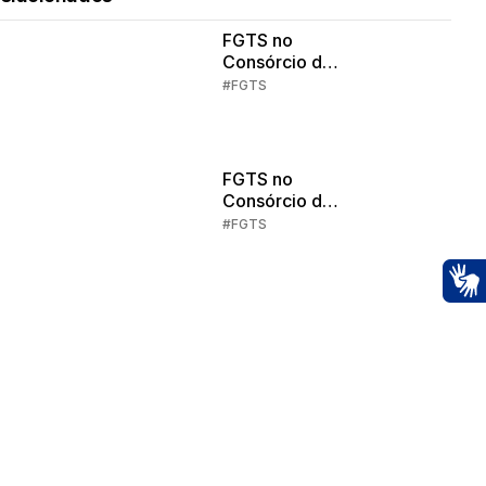
FGTS no
Consórcio de
Imóveis: Parte
#FGTS
3
FGTS no
Consórcio de
Imóveis: Parte
#FGTS
1
Ac