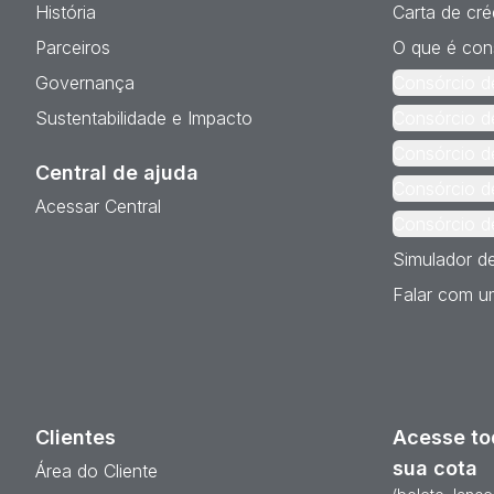
História
Carta de cré
Parceiros
O que é con
Governança
Consórcio d
Sustentabilidade e Impacto
Consórcio d
Consórcio d
Central de ajuda
Consórcio d
Acessar Central
Consórcio d
Simulador d
Falar com um
Clientes
Acesse to
sua cota
Área do Cliente