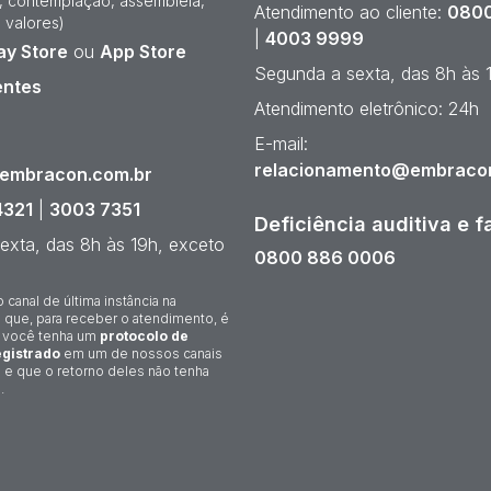
e, contemplação, assembleia,
Atendimento ao cliente:
0800
 valores)
|
4003 9999
ay Store
ou
App Store
Segunda a sexta, das 8h às 
entes
Atendimento eletrônico: 24h
¹
E-mail:
relacionamento@embraco
@embracon.com.br
4321
|
3003 7351
Deficiência auditiva e f
exta, das 8h às 19h, exceto
0800 886 0006
o canal de última instância na
 que, para receber o atendimento, é
 você tenha um
protocolo de
gistrado
em um de nossos canais
 e que o retorno deles não tenha
.