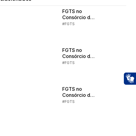
FGTS no
Consórcio de
Imóveis: Parte
#FGTS
3
FGTS no
Consórcio de
Imóveis: Parte
#FGTS
2
Ac
FGTS no
Consórcio de
Imóveis: Parte
#FGTS
1