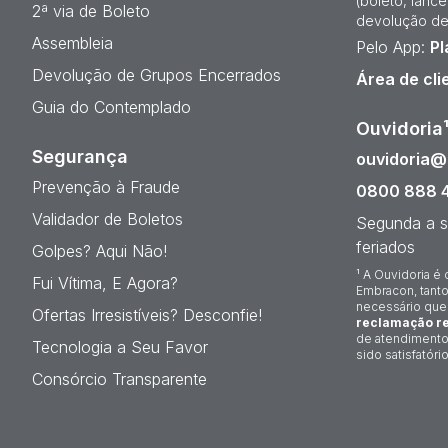
(boleto, lanc
2ª via de Boleto
devolução de
Assembleia
Pelo App:
Pl
Devolução de Grupos Encerrados
Área de cli
Guia do Contemplado
Ouvidoria
Segurança
ouvidoria
Prevenção à Fraude
0800 888 
Validador de Boletos
Segunda a s
feriados
Golpes? Aqui Não!
¹ A Ouvidoria é 
Fui Vítima, E Agora?
Embracon, tanto
necessário que
Ofertas Irresistíveis? Desconfie!
reclamação re
de atendimento
Tecnologia a Seu Favor
sido satisfatório
Consórcio Transparente