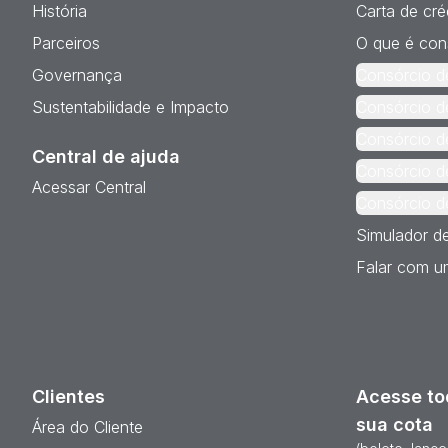
História
Carta de cré
Parceiros
O que é con
Governança
Consórcio d
Sustentabilidade e Impacto
Consórcio d
Consórcio d
Central de ajuda
Consórcio d
Acessar Central
Consórcio d
Simulador d
Falar com um
Clientes
Acesse to
sua cota
Área do Cliente