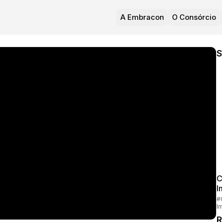
A Embracon
O Consórcio
S
C
I
#
I
R