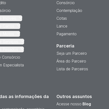
dito
Consórcio
sórcio
Contemplação
e Imóveis
Cotas
e Carros
Lance
e Motos
Pagamento
e Serviços
Parceria
e Pesados
Seja um Parceiro
e Consórcio
Área do Parceiro
 Especialista
Lista de Parceiros
das as informações da
Outros assuntos
Acesse nosso
Blog