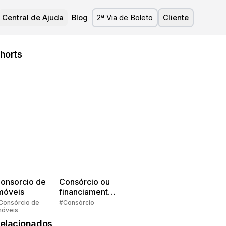
Central de Ajuda
Blog
2ª Via de Boleto
Cliente
horts
onsorcio de
Consórcio ou
móveis
financiamento?
Quem pensa
Consórcio de
#Consórcio
móveis
faz consórcio!
elacionados