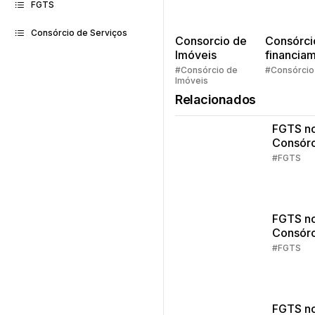
FGTS
Consórcio de Serviços
Consorcio de
Consórci
Imóveis
financia
Quem pe
#Consórcio de
#Consórcio
Imóveis
faz consó
Relacionados
FGTS n
Consórc
Imóveis
#FGTS
3
FGTS n
Consórc
Imóveis
#FGTS
2
FGTS n