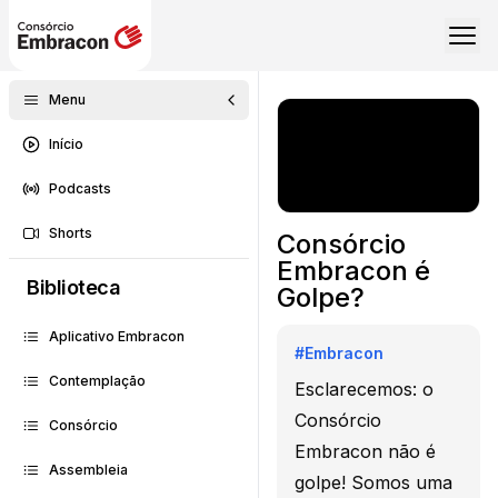
Menu
Início
Podcasts
Shorts
Consórcio
Embracon é
Biblioteca
Golpe?
Aplicativo Embracon
#
Embracon
Contemplação
Esclarecemos: o
Consórcio
Consórcio
Embracon não é
Assembleia
golpe! Somos uma