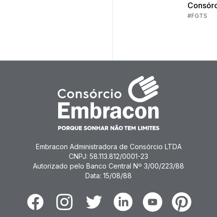
Consórc
Imóveis
#FGTS
1
Embracon Administradora de Consórcio LTDA
CNPJ: 58.113.812/0001-23
Autorizado pelo Banco Central Nº 3/00/223/88
Data: 15/08/88
Facebook
Instagram
Twitter
Linkedin
Youtube
Pinterest