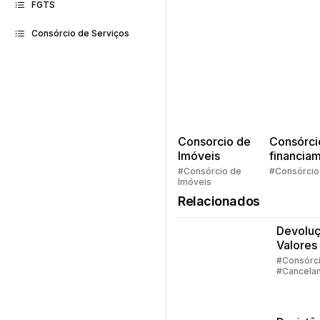
FGTS
Consórcio de Serviços
Consorcio de
Consórci
Imóveis
financia
Quem pe
#Consórcio de
#Consórcio
Imóveis
faz consó
Relacionados
Devolu
Valores
Consórc
#Consórc
#Cancela
Parte 1
#Devoluç
Valores