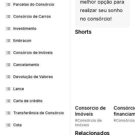
melhor opção para
Parcelas do Consórcio
realizar seu sonho
Consórcio de Carros
no consórcio!
Investimento
Shorts
Embracon
Consórcio de Imóveis
Cancelamento
Devolução de Valores
Lance
Carta de crédito
Consorcio de
Consórci
Transferência de Consórcio
Imóveis
financia
Quem pe
#Consórcio de
#Consórcio
Imóveis
Cota
faz consó
Relacionados