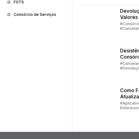
FGTS
Devolu
Consórcio de Serviços
Valores
Consórc
#Consórc
#Cancela
Parte 1
#Devoluç
Valores
Desistê
Consórc
Parte 2 
#Cancela
#Devoluç
Devolu
Valores
Valores
Como F
Atualiz
Cadastr
#Aplicativ
Embracon
Embrac
#Devoluç
Valores