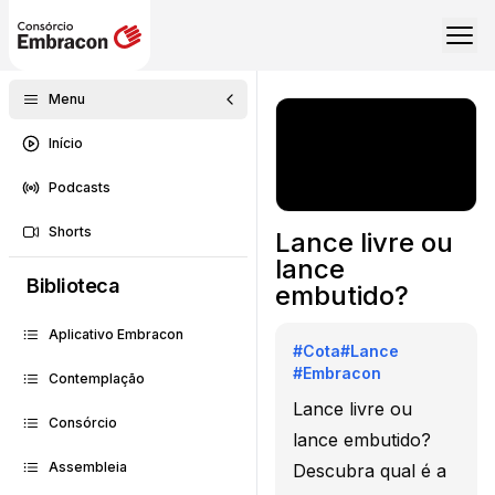
Menu
Início
Podcasts
Shorts
Lance livre ou
lance
Biblioteca
embutido?
Aplicativo Embracon
#
Cota
#
Lance
#
Embracon
Contemplação
Lance livre ou
Consórcio
lance embutido?
Assembleia
Descubra qual é a