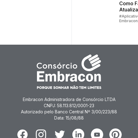
Como F
Atualiz
Cadastr
#Aplicativ
Embracon
Embrac
#Devoluç
Valores
Embracon Administradora de Consórcio LTDA
CNPJ: 58.113.812/0001-23
Autorizado pelo Banco Central Nº 3/00/223/88
Data: 15/08/88
Facebook
Instagram
Twitter
Linkedin
Youtube
Pinterest