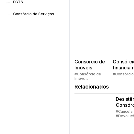
FGTS
Consórcio de Serviços
Consorcio de
Consórci
Imóveis
financia
Quem pe
#Consórcio de
#Consórcio
Imóveis
faz consó
Relacionados
Desistê
Consórc
Parte 2 
#Cancela
#Devoluç
Devolu
Valores
Valores