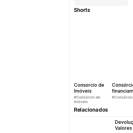
Shorts
Consorcio de
Consórci
Imóveis
financia
Quem pe
#Consórcio de
#Consórcio
Imóveis
faz consó
Relacionados
Devolu
Valores