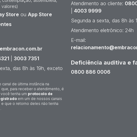
e, contemplação, assembleia,
Atendimento ao cliente:
0800
 valores)
|
4003 9999
ay Store
ou
App Store
Segunda a sexta, das 8h às 
entes
Atendimento eletrônico: 24h
¹
E-mail:
relacionamento@embraco
@embracon.com.br
4321
|
3003 7351
Deficiência auditiva e f
exta, das 8h às 19h, exceto
0800 886 0006
o canal de última instância na
 que, para receber o atendimento, é
 você tenha um
protocolo de
gistrado
em um de nossos canais
 e que o retorno deles não tenha
.