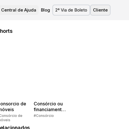
Central de Ajuda
Blog
2ª Via de Boleto
Cliente
horts
onsorcio de
Consórcio ou
móveis
financiamento?
Quem pensa
Consórcio de
#Consórcio
móveis
faz consórcio!
elacionados