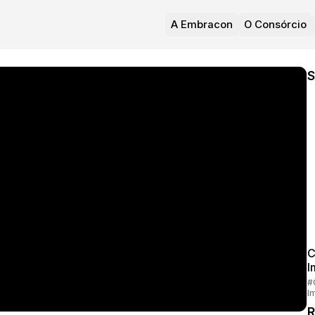
A Embracon
O Consórcio
S
C
I
#
I
R