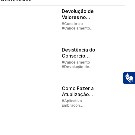
Devolução de
Valores no
Consórcio -
#Consórcio
#Cancelamento
Parte 1
#Devolução de
Valores
Desistência do
Consórcio
Parte 2 |
#Cancelamento
#Devolução de
Devolução de
Valores
Valores
Ac
Como Fazer a
Atualização
Cadastral na
#Aplicativo
Embracon
Embracon
#Devolução de
Valores