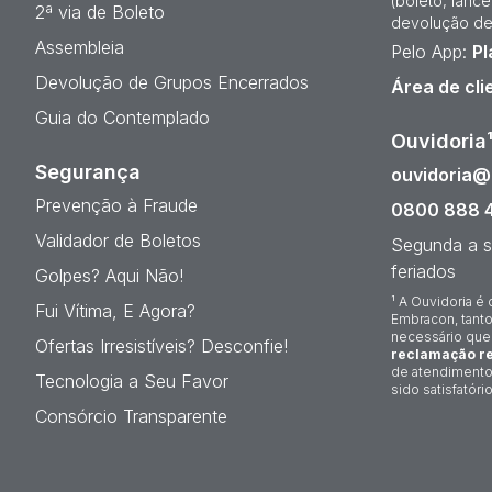
(boleto, lanc
2ª via de Boleto
devolução de
Assembleia
Pelo App:
Pl
Devolução de Grupos Encerrados
Área de cli
Guia do Contemplado
Ouvidoria
Segurança
ouvidoria
Prevenção à Fraude
0800 888 
Validador de Boletos
Segunda a s
feriados
Golpes? Aqui Não!
¹ A Ouvidoria é 
Fui Vítima, E Agora?
Embracon, tanto
necessário que
Ofertas Irresistíveis? Desconfie!
reclamação re
de atendimento
Tecnologia a Seu Favor
sido satisfatório
Consórcio Transparente