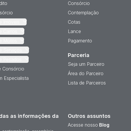
dito
Consórcio
sórcio
Contemplação
e Imóveis
Cotas
e Carros
Lance
e Motos
Pagamento
e Serviços
Parceria
e Pesados
Seja um Parceiro
e Consórcio
Área do Parceiro
 Especialista
Lista de Parceiros
das as informações da
Outros assuntos
Acesse nosso
Blog