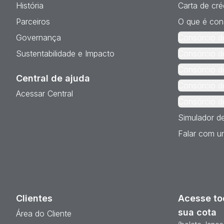
História
Carta de cré
Parceiros
O que é con
Governança
Consórcio d
Sustentabilidade e Impacto
Consórcio d
Consórcio d
Central de ajuda
Consórcio d
Acessar Central
Consórcio d
Simulador d
Falar com um
Clientes
Acesse to
sua cota
Área do Cliente