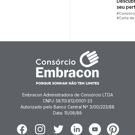
Descubr
seu perf
investid
#Consórc
#Carta de
#Cota
Embracon Administradora de Consórcio LTDA
CNPJ: 58.113.812/0001-23
Autorizado pelo Banco Central Nº 3/00/223/88
Data: 15/08/88
Facebook
Instagram
Twitter
Linkedin
Youtube
Pinterest