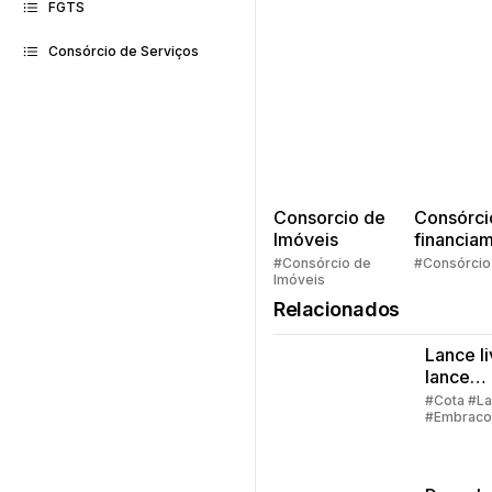
FGTS
Consórcio de Serviços
Consorcio de
Consórci
Imóveis
financia
Quem pe
#Consórcio de
#Consórcio
Imóveis
faz consó
Relacionados
Lance li
lance
embuti
#Cota #L
#Embraco