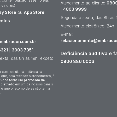
e, contemplação, assembleia,
Atendimento ao cliente:
0800
 valores)
|
4003 9999
ay Store
ou
App Store
Segunda a sexta, das 8h às 
entes
Atendimento eletrônico: 24h
¹
E-mail:
relacionamento@embraco
@embracon.com.br
4321
|
3003 7351
Deficiência auditiva e f
exta, das 8h às 19h, exceto
0800 886 0006
o canal de última instância na
 que, para receber o atendimento, é
 você tenha um
protocolo de
gistrado
em um de nossos canais
 e que o retorno deles não tenha
.