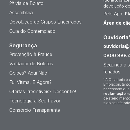
(boleto, lanc
2ª via de Boleto
devolução de
Assembleia
Pelo App:
Pl
Devolução de Grupos Encerrados
Área de cli
Guia do Contemplado
Ouvidoria
Segurança
ouvidoria
Prevenção à Fraude
0800 888 
Validador de Boletos
Segunda a s
feriados
Golpes? Aqui Não!
¹ A Ouvidoria é 
Fui Vítima, E Agora?
Embracon, tanto
necessário que
Ofertas Irresistíveis? Desconfie!
reclamação re
de atendimento
Tecnologia a Seu Favor
sido satisfatório
Consórcio Transparente