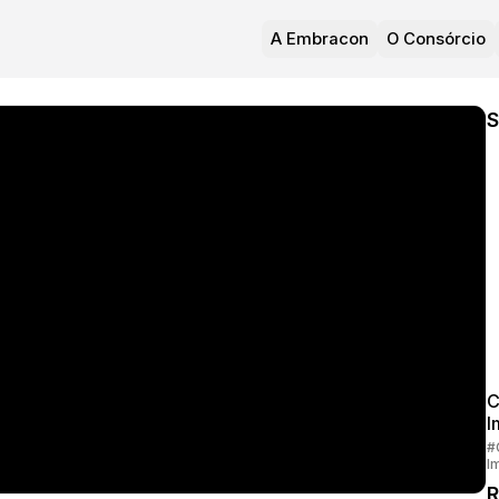
A Embracon
O Consórcio
S
C
I
#
I
R