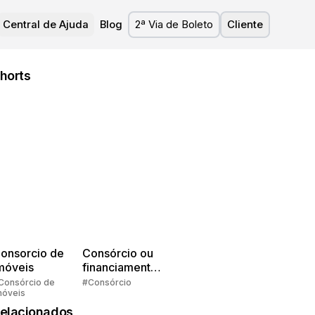
Central de Ajuda
Blog
2ª Via de Boleto
Cliente
horts
onsorcio de
Consórcio ou
móveis
financiamento?
Quem pensa
Consórcio de
#Consórcio
móveis
faz consórcio!
elacionados