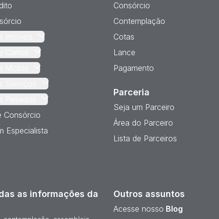
dito
Consórcio
sórcio
Contemplação
e Imóveis
Cotas
e Carros
Lance
e Motos
Pagamento
e Serviços
Parceria
e Pesados
Seja um Parceiro
e Consórcio
Área do Parceiro
 Especialista
Lista de Parceiros
das as informações da
Outros assuntos
Acesse nosso
Blog