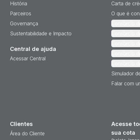
História
Carta de cré
Parceiros
O que é con
Governança
Consórcio d
Sustentabilidade e Impacto
Consórcio d
Consórcio d
Central de ajuda
Consórcio d
Acessar Central
Consórcio d
Simulador d
Falar com um
Clientes
Acesse to
sua cota
Área do Cliente