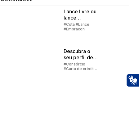
Lance livre ou
lance
embutido?
#Cota #Lance
#Embracon
Descubra o
seu perfil de
investidor
#Consórcio
#Carta de crédito
#Cota
Ac