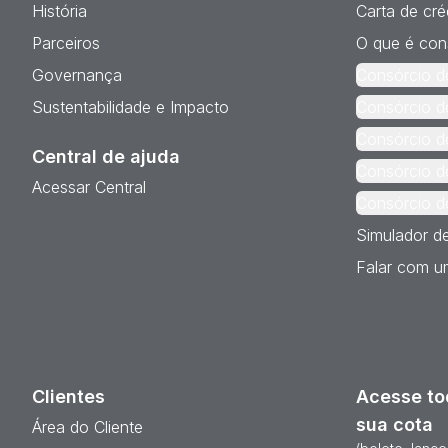
História
Carta de cré
Parceiros
O que é con
Governança
Consórcio d
Sustentabilidade e Impacto
Consórcio d
Consórcio d
Central de ajuda
Consórcio d
Acessar Central
Consórcio d
Simulador d
Falar com um
Clientes
Acesse to
sua cota
Área do Cliente