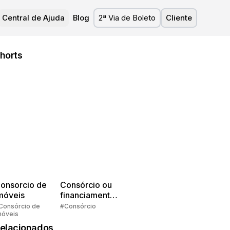
Central de Ajuda
Blog
2ª Via de Boleto
Cliente
horts
onsorcio de
Consórcio ou
móveis
financiamento?
Quem pensa
Consórcio de
#Consórcio
móveis
faz consórcio!
elacionados