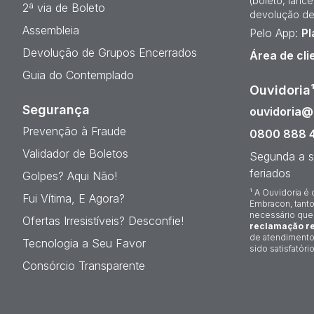
(boleto, lanc
2ª via de Boleto
devolução de
Assembleia
Pelo App:
Pl
Devolução de Grupos Encerrados
Área de cli
Guia do Contemplado
Ouvidoria
Segurança
ouvidoria
Prevenção à Fraude
0800 888 
Validador de Boletos
Segunda a s
feriados
Golpes? Aqui Não!
¹ A Ouvidoria é 
Fui Vítima, E Agora?
Embracon, tanto
necessário que
Ofertas Irresistíveis? Desconfie!
reclamação re
de atendimento
Tecnologia a Seu Favor
sido satisfatório
Consórcio Transparente