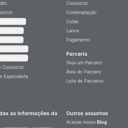
dito
Consórcio
sórcio
Contemplação
e Imóveis
Cotas
e Carros
Lance
e Motos
Pagamento
e Serviços
Parceria
e Pesados
Seja um Parceiro
e Consórcio
Área do Parceiro
 Especialista
Lista de Parceiros
das as informações da
Outros assuntos
Acesse nosso
Blog