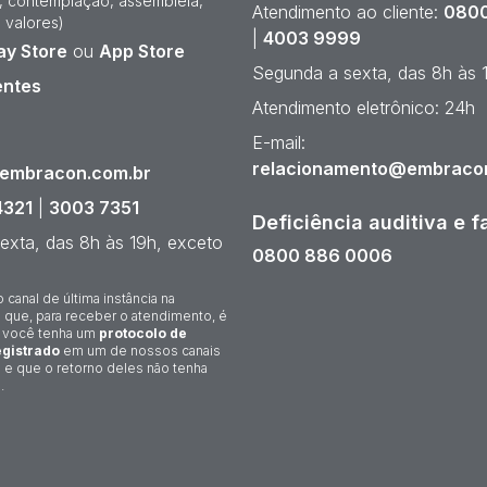
e, contemplação, assembleia,
Atendimento ao cliente:
0800
 valores)
|
4003 9999
ay Store
ou
App Store
Segunda a sexta, das 8h às 
entes
Atendimento eletrônico: 24h
¹
E-mail:
relacionamento@embraco
@embracon.com.br
4321
|
3003 7351
Deficiência auditiva e f
exta, das 8h às 19h, exceto
0800 886 0006
o canal de última instância na
 que, para receber o atendimento, é
 você tenha um
protocolo de
gistrado
em um de nossos canais
 e que o retorno deles não tenha
.