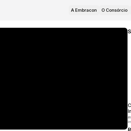
A Embracon
O Consórcio
S
C
I
#
I
R