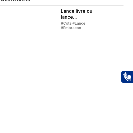
Lance livre ou
lance
embutido?
#Cota #Lance
#Embracon
Ac