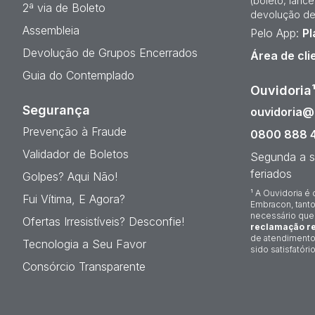
(boleto, lanc
2ª via de Boleto
devolução de
Assembleia
Pelo App:
Pl
Devolução de Grupos Encerrados
Área de cli
Guia do Contemplado
Ouvidoria
Segurança
ouvidoria
Prevenção à Fraude
0800 888 
Validador de Boletos
Segunda a s
feriados
Golpes? Aqui Não!
¹ A Ouvidoria é 
Fui Vítima, E Agora?
Embracon, tanto
necessário que
Ofertas Irresistíveis? Desconfie!
reclamação re
de atendimento
Tecnologia a Seu Favor
sido satisfatório
Consórcio Transparente