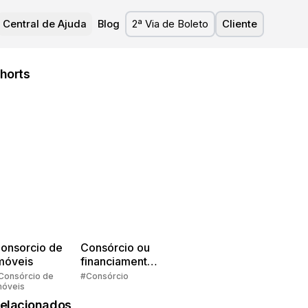
Central de Ajuda
Blog
2ª Via de Boleto
Cliente
horts
onsorcio de
Consórcio ou
móveis
financiamento?
Quem pensa
Consórcio de
#Consórcio
móveis
faz consórcio!
elacionados