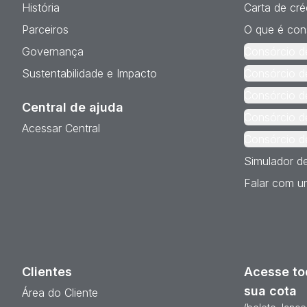
História
Carta de cré
Parceiros
O que é con
Governança
Consórcio d
Sustentabilidade e Impacto
Consórcio d
Consórcio d
Central de ajuda
Consórcio d
Acessar Central
Consórcio d
Simulador d
Falar com um
Clientes
Acesse to
sua cota
Área do Cliente