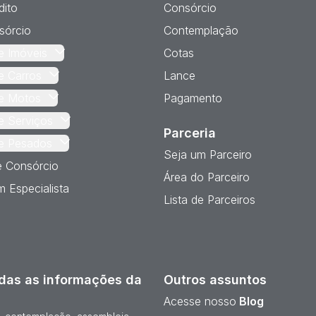
dito
Consórcio
sórcio
Contemplação
e Imóveis
Cotas
e Carros
Lance
e Motos
Pagamento
e Serviços
Parceria
e Pesados
Seja um Parceiro
e Consórcio
Área do Parceiro
 Especialista
Lista de Parceiros
das as informações da
Outros assuntos
Acesse nosso
Blog