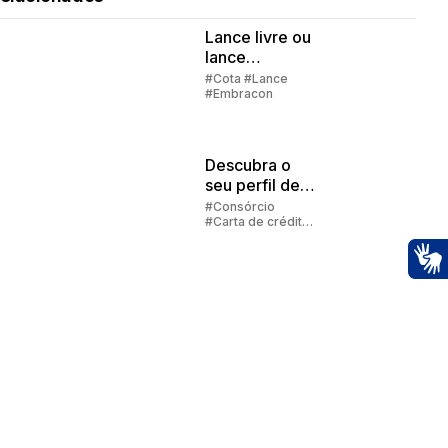
Lance livre ou
lance
embutido?
#Cota #Lance
#Embracon
Descubra o
seu perfil de
investidor
#Consórcio
#Carta de crédito
#Cota
Ac