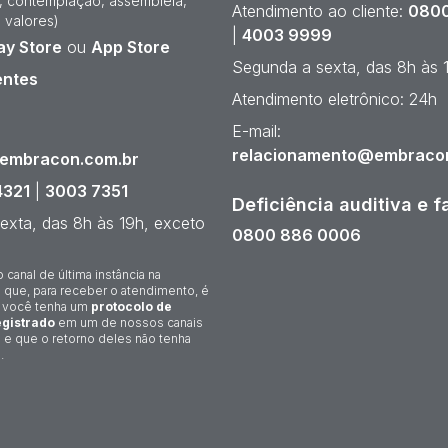
e, contemplação, assembleia,
Atendimento ao cliente:
0800
 valores)
|
4003 9999
ay Store
ou
App Store
Segunda a sexta, das 8h às 
entes
Atendimento eletrônico: 24h
¹
E-mail:
relacionamento@embraco
@embracon.com.br
4321
|
3003 7351
Deficiência auditiva e f
exta, das 8h às 19h, exceto
0800 886 0006
o canal de última instância na
 que, para receber o atendimento, é
 você tenha um
protocolo de
gistrado
em um de nossos canais
 e que o retorno deles não tenha
.