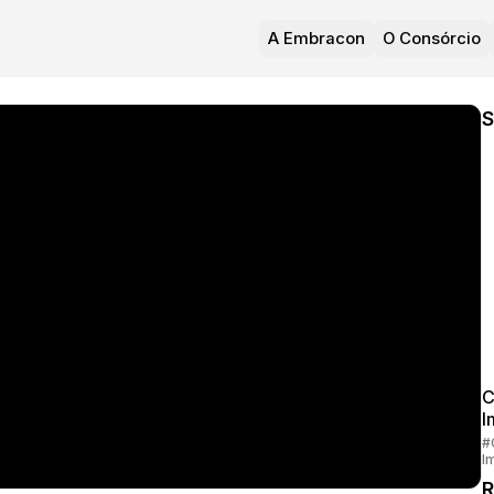
A Embracon
O Consórcio
S
C
I
#
I
R