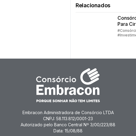
Relacionados
Consórc
Para Cir
Plástica
#Consórc
#Investim
#Embraco
#Consórc
Serviços
#Consórc
Imóveis
Embracon Administradora de Consórcio LTDA
CNPJ: 58.113.812/0001-23
Autorizado pelo Banco Central Nº 3/00/223/88
Data: 15/08/88