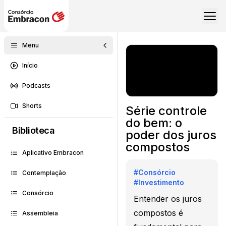
Menu
Início
Podcasts
Shorts
Série controle
do bem: o
Biblioteca
poder dos juros
compostos
Aplicativo Embracon
#
Consórcio
Contemplação
#
Investimento
Consórcio
Entender os juros
compostos é
Assembleia