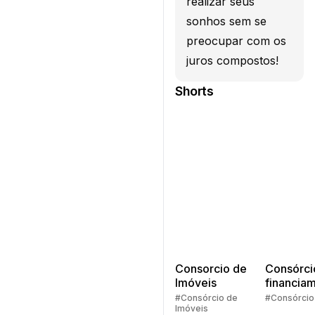
realizar seus
sonhos sem se
preocupar com os
juros compostos!
Shorts
Consorcio de
Consórci
Imóveis
financia
Quem pe
#Consórcio de
#Consórcio
Imóveis
faz consó