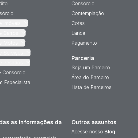
dito
Consórcio
sórcio
Contemplação
e Imóveis
Cotas
e Carros
Lance
e Motos
Pagamento
e Serviços
Parceria
e Pesados
Seja um Parceiro
e Consórcio
Área do Parceiro
 Especialista
Lista de Parceiros
das as informações da
Outros assuntos
Acesse nosso
Blog