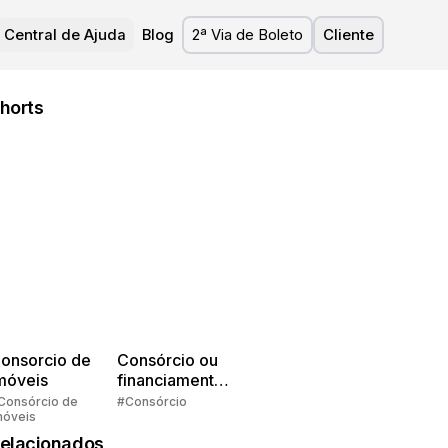
Central de Ajuda
Blog
2ª Via de Boleto
Cliente
horts
onsorcio de
Consórcio ou
móveis
financiamento?
Quem pensa
Consórcio de
#Consórcio
móveis
faz consórcio!
elacionados