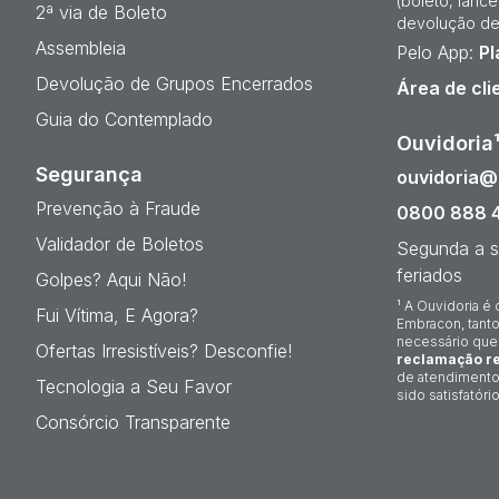
(boleto, lanc
2ª via de Boleto
devolução de
Assembleia
Pelo App:
Pl
Devolução de Grupos Encerrados
Área de cli
Guia do Contemplado
Ouvidoria
Segurança
ouvidoria
Prevenção à Fraude
0800 888 
Validador de Boletos
Segunda a s
feriados
Golpes? Aqui Não!
¹ A Ouvidoria é 
Fui Vítima, E Agora?
Embracon, tanto
necessário que
Ofertas Irresistíveis? Desconfie!
reclamação re
de atendimento
Tecnologia a Seu Favor
sido satisfatório
Consórcio Transparente