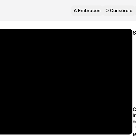
A Embracon
O Consórcio
S
C
I
#
I
R