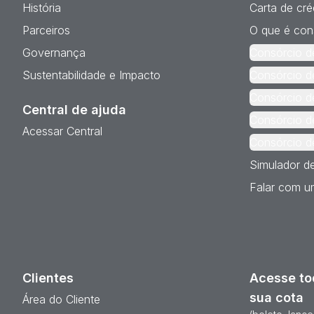
História
Carta de cré
Parceiros
O que é con
Governança
Consórcio d
Sustentabilidade e Impacto
Consórcio d
Consórcio d
Central de ajuda
Consórcio d
Acessar Central
Consórcio d
Simulador d
Falar com um
Clientes
Acesse to
sua cota
Área do Cliente