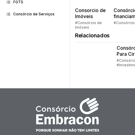
FGTS
Consorcio de
Consórci
Consórcio de Serviços
Imóveis
financia
Quem pe
#Consórcio de
#Consórcio
Imóveis
faz consó
Relacionados
Consórc
Para Cir
Plástica
#Consórc
#Investim
#Embraco
#Consórc
Serviços
#Consórc
Imóveis