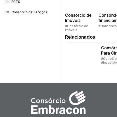
FGTS
Consórcio de Serviços
Consorcio de
Consórci
Imóveis
financia
Quem pe
#Consórcio de
#Consórcio
Imóveis
faz consó
Relacionados
Consórc
Para Cir
Plástica
#Consórc
#Investim
#Embraco
#Consórc
Serviços
#Consórc
Imóveis