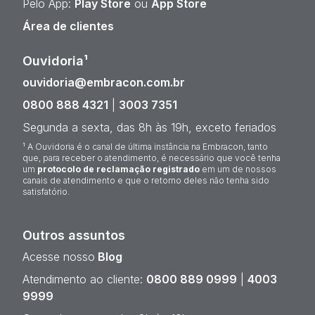
Pelo App:
Play Store
ou
App Store
Área de clientes
Ouvidoria¹
ouvidoria@embracon.com.br
0800 888 4321
|
3003 7351
Segunda a sexta, das 8h às 19h, exceto feriados
¹ A Ouvidoria é o canal de última instância na Embracon, tanto
que, para receber o atendimento, é necessário que você tenha
um
protocolo de reclamação registrado
em um de nossos
canais de atendimento e que o retorno deles não tenha sido
satisfatório.
Outros assuntos
Acesse nosso
Blog
Atendimento ao cliente:
0800 889 0999
|
4003
9999