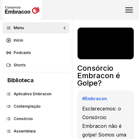
Menu
Início
Podcasts
Shorts
Consórcio
Embracon é
Biblioteca
Golpe?
Aplicativo Embracon
#
Embracon
Contemplação
Esclarecemos: o
Consórcio
Consórcio
Embracon não é
Assembleia
golpe! Somos uma