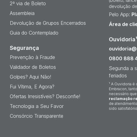
(boleto, lanc
2ª via de Boleto
devolução de
Assembleia
Pelo App:
Pl
Devolução de Grupos Encerrados
Área de cli
Guia do Contemplado
Ouvidoria
Segurança
ouvidoria
Prevenção à Fraude
0800 888 
Validador de Boletos
Segunda a s
feriados
Golpes? Aqui Não!
¹ A Ouvidoria é 
Fui Vítima, E Agora?
Embracon, tanto
necessário que
Ofertas Irresistíveis? Desconfie!
reclamação re
de atendimento
Tecnologia a Seu Favor
sido satisfatório
Consórcio Transparente