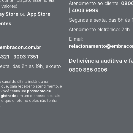
e, contemplação, assembleia,
Atendimento ao cliente:
0800
 valores)
|
4003 9999
ay Store
ou
App Store
Segunda a sexta, das 8h às 
entes
Atendimento eletrônico: 24h
¹
E-mail:
relacionamento@embraco
@embracon.com.br
4321
|
3003 7351
Deficiência auditiva e f
exta, das 8h às 19h, exceto
0800 886 0006
o canal de última instância na
 que, para receber o atendimento, é
 você tenha um
protocolo de
gistrado
em um de nossos canais
 e que o retorno deles não tenha
.