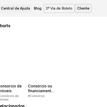
Central de Ajuda
Blog
2ª Via de Boleto
Cliente
horts
onsorcio de
Consórcio ou
móveis
financiamento?
Quem pensa
Consórcio de
#Consórcio
móveis
faz consórcio!
elacionados