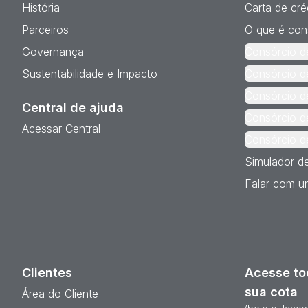
História
Carta de cré
Parceiros
O que é con
Governança
Consórcio d
Sustentabilidade e Impacto
Consórcio d
Consórcio d
Central de ajuda
Consórcio d
Acessar Central
Consórcio d
Simulador d
Falar com um
Clientes
Acesse to
sua cota
Área do Cliente