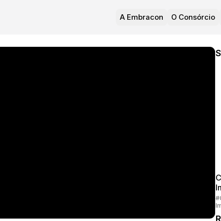
A Embracon
O Consórcio
S
C
I
#
I
R