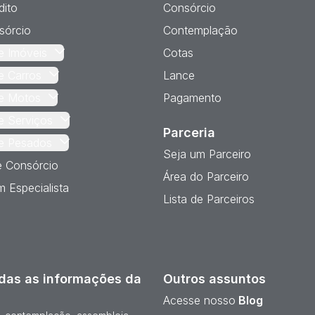
dito
Consórcio
sórcio
Contemplação
e Imóveis
Cotas
e Carros
Lance
e Motos
Pagamento
e Serviços
Parceria
e Pesados
Seja um Parceiro
e Consórcio
Área do Parceiro
 Especialista
Lista de Parceiros
das as informações da
Outros assuntos
Acesse nosso
Blog