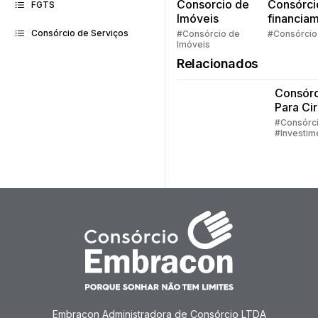
Consorcio de
Consórci
FGTS
Imóveis
financia
Quem pe
Consórcio de Serviços
#Consórcio de
#Consórcio
Imóveis
faz consó
Relacionados
Consórc
Para Cir
Plástica
#Consórc
#Investim
#Embraco
#Consórc
Serviços
#Consórc
Imóveis
Embracon Administradora de Consórcio LTDA