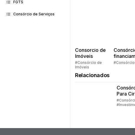
FGTS
Consórcio de Serviços
Consorcio de
Consórci
Imóveis
financia
Quem pe
#Consórcio de
#Consórcio
Imóveis
faz consó
Relacionados
Consórc
Para Cir
Plástica
#Consórc
#Investim
#Embraco
#Consórc
Serviços
#Consórc
Imóveis