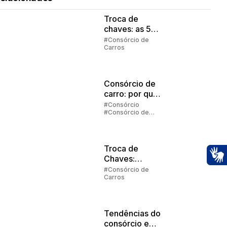
Troca de
chaves: as 5
regras
#Consórcio de
Carros
principais
Consórcio de
carro: por que
vale a pena
#Consórcio
#Consórcio de
investir?
Carros
Troca de
Chaves:
Ac
Entenda como
#Consórcio de
Carros
funciona
Tendências do
consórcio em