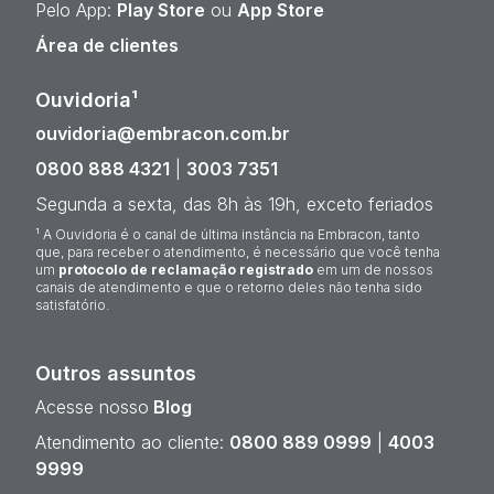
Pelo App:
Play Store
ou
App Store
Área de clientes
Ouvidoria¹
ouvidoria@embracon.com.br
0800 888 4321
|
3003 7351
Segunda a sexta, das 8h às 19h, exceto feriados
¹ A Ouvidoria é o canal de última instância na Embracon, tanto
que, para receber o atendimento, é necessário que você tenha
um
protocolo de reclamação registrado
em um de nossos
canais de atendimento e que o retorno deles não tenha sido
satisfatório.
Outros assuntos
Acesse nosso
Blog
Atendimento ao cliente:
0800 889 0999
|
4003
9999