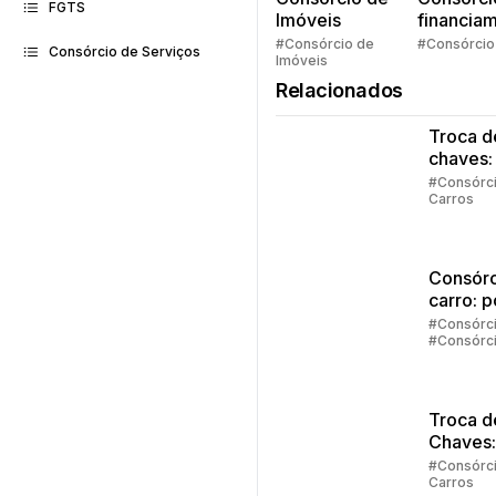
FGTS
Imóveis
financia
Quem pe
#Consórcio de
#Consórcio
Consórcio de Serviços
Imóveis
faz consó
Relacionados
Troca d
chaves:
regras
#Consórc
Carros
principa
Consórc
carro: 
vale a 
#Consórc
#Consórc
investir
Carros
Troca d
Chaves:
Entend
#Consórc
Carros
funcion