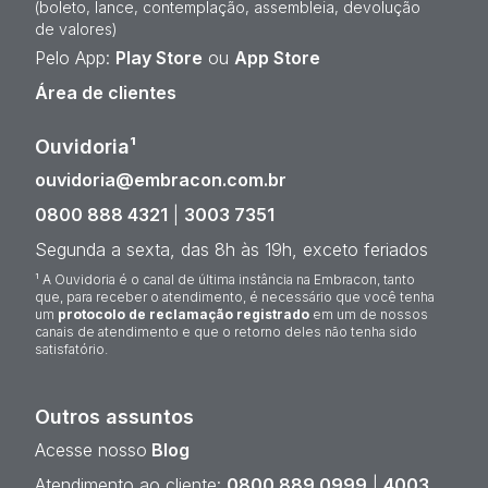
(boleto, lance, contemplação, assembleia, devolução
de valores)
Pelo App:
Play Store
ou
App Store
Área de clientes
Ouvidoria¹
ouvidoria@embracon.com.br
0800 888 4321
|
3003 7351
Segunda a sexta, das 8h às 19h, exceto feriados
¹ A Ouvidoria é o canal de última instância na Embracon, tanto
que, para receber o atendimento, é necessário que você tenha
um
protocolo de reclamação registrado
em um de nossos
canais de atendimento e que o retorno deles não tenha sido
satisfatório.
Outros assuntos
Acesse nosso
Blog
Atendimento ao cliente:
0800 889 0999
|
4003