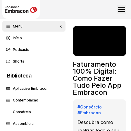
Menu
Início
Podcasts
Shorts
Faturamento
100% Digital:
Biblioteca
Como Fazer
Tudo Pelo App
Aplicativo Embracon
Embracon
Contemplação
#
Consórcio
Consórcio
#
Embracon
Descubra como
Assembleia
realizar todo o seu