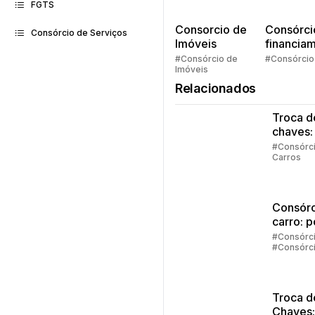
FGTS
Consorcio de
Consórci
Consórcio de Serviços
Imóveis
financia
Quem pe
#Consórcio de
#Consórcio
Imóveis
faz consó
Relacionados
Troca d
chaves:
regras
#Consórc
Carros
principa
Consórc
carro: 
vale a 
#Consórc
#Consórc
investir
Carros
Troca d
Chaves: