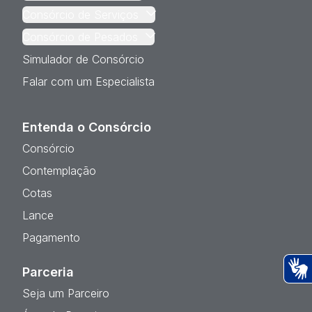
Consórcio de Serviços
Consórcio de Pesados
Simulador de Consórcio
Falar com um Especialista
Entenda o Consórcio
Consórcio
Contemplação
Cotas
Lance
Pagamento
Parceria
Ac
Seja um Parceiro