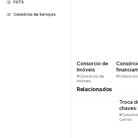
FGTS
Consórcio de Serviços
Consorcio de
Consórci
Imóveis
financia
Quem pe
#Consórcio de
#Consórcio
Imóveis
faz consó
Relacionados
Troca d
chaves:
regras
#Consórc
Carros
principa