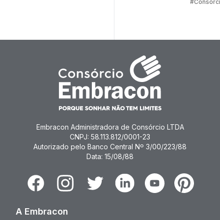
#Consórc
Carros
Embracon Administradora de Consórcio LTDA
CNPJ: 58.113.812/0001-23
Autorizado pelo Banco Central Nº 3/00/223/88
Data: 15/08/88
Facebook
Instagram
Twitter
Linkedin
Youtube
Pinterest
A Embracon