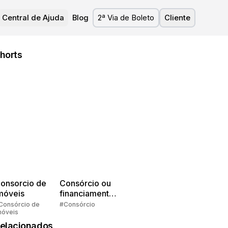
Central de Ajuda
Blog
2ª Via de Boleto
Cliente
horts
onsorcio de
Consórcio ou
móveis
financiamento?
Quem pensa
Consórcio de
#Consórcio
móveis
faz consórcio!
elacionados