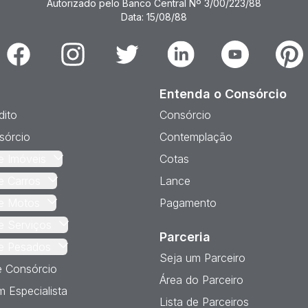
Autorizado pelo Banco Central Nº 3/00/223/88
Data: 15/08/88
Facebook
Instagram
Twitter
Linkedin
Youtube
Pinter
Entenda o Consórcio
dito
Consórcio
sórcio
Contemplação
e Imóveis
Cotas
e Carros
Lance
e Motos
Pagamento
e Serviços
Parceria
e Pesados
Seja um Parceiro
e Consórcio
Área do Parceiro
 Especialista
Lista de Parceiros