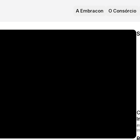
A Embracon
O Consórcio
S
C
I
#
I
R