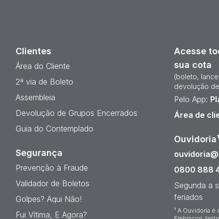
Clientes
Acesse to
sua cota
Área do Cliente
(boleto, lanc
2ª via de Boleto
devolução de
Assembleia
Pelo App:
Pl
Devolução de Grupos Encerrados
Área de cli
Guia do Contemplado
Ouvidoria
Segurança
ouvidoria
Prevenção à Fraude
0800 888 
Validador de Boletos
Segunda a s
feriados
Golpes? Aqui Não!
¹ A Ouvidoria é 
Fui Vítima, E Agora?
Embracon, tanto