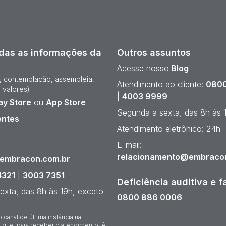
das as informações da
Outros assuntos
Acesse nosso
Blog
e, contemplação, assembleia,
Atendimento ao cliente:
0800
 valores)
|
4003 9999
ay Store
ou
App Store
Segunda a sexta, das 8h às 
entes
Atendimento eletrônico: 24h
¹
E-mail:
relacionamento@embraco
@embracon.com.br
4321
|
3003 7351
Deficiência auditiva e f
exta, das 8h às 19h, exceto
0800 886 0006
o canal de última instância na
 que, para receber o atendimento, é