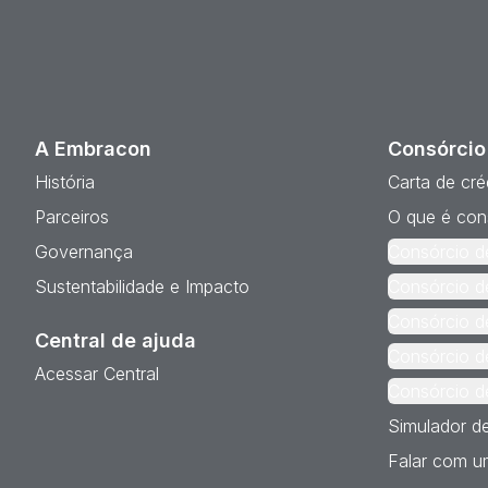
A Embracon
Consórcio
História
Carta de cré
Parceiros
O que é con
Governança
Consórcio d
Sustentabilidade e Impacto
Consórcio d
Consórcio d
Central de ajuda
Consórcio d
Acessar Central
Consórcio d
Simulador d
Falar com um