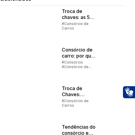
Troca de
chaves: as 5
regras
#Consórcio de
Carros
principais
Consórcio de
carro: por que
vale a pena
#Consórcio
#Consórcio de
investir?
Carros
Troca de
Chaves:
Ac
Entenda como
#Consórcio de
Carros
funciona
Tendências do
consórcio em