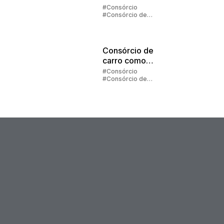
2025
#Consórcio
#Consórcio de
Carros
#Consórcio de
Imóveis
#Contemplação
Consórcio de
carro como
presente
#Consórcio
#Consórcio de
Carros