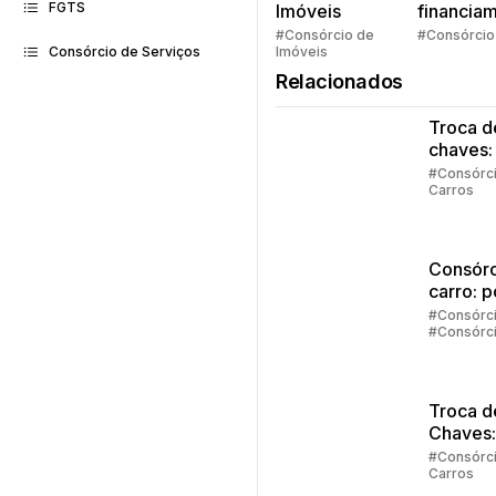
FGTS
Imóveis
financia
Quem pe
#Consórcio de
#Consórcio
Imóveis
Consórcio de Serviços
faz consó
Relacionados
Troca d
chaves:
regras
#Consórc
Carros
principa
Consórc
carro: 
vale a 
#Consórc
#Consórc
investir
Carros
Troca d
Chaves:
Entend
#Consórc
Carros
funcion