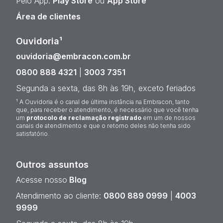
Pelo App:
Play Store
ou
App Store
Área de clientes
Ouvidoria¹
ouvidoria@embracon.com.br
0800 888 4321
|
3003 7351
Segunda a sexta, das 8h às 19h, exceto feriados
¹ A Ouvidoria é o canal de última instância na Embracon, tanto
que, para receber o atendimento, é necessário que você tenha
um
protocolo de reclamação registrado
em um de nossos
canais de atendimento e que o retorno deles não tenha sido
satisfatório.
Outros assuntos
Acesse nosso
Blog
Atendimento ao cliente:
0800 889 0999
|
4003
9999